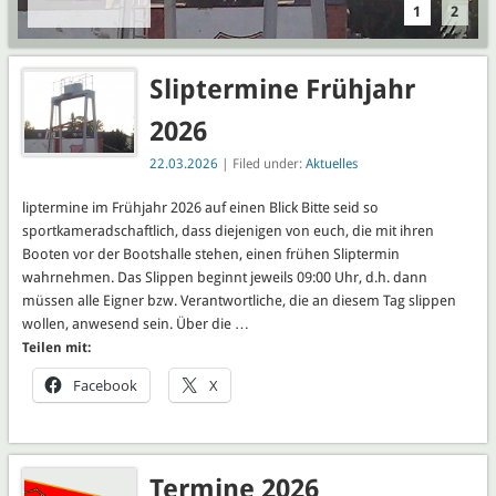
1
2
frühen
Sliptermin
wahrnehmen.
Das Slippen
Sliptermine Frühjahr
beginnt jeweils
2026
09:00 Uhr, d.h.
dann müssen
22.03.2026
| Filed under:
Aktuelles
alle Eigner bzw.
Verantwortliche,
liptermine im Frühjahr 2026 auf einen Blick Bitte seid so
die an diesem
sportkameradschaftlich, dass diejenigen von euch, die mit ihren
Tag slippen
Booten vor der Bootshalle stehen, einen frühen Sliptermin
wollen,
wahrnehmen. Das Slippen beginnt jeweils 09:00 Uhr, d.h. dann
anwesend sein.
müssen alle Eigner bzw. Verantwortliche, die an diesem Tag slippen
Über die …
wollen, anwesend sein. Über die …
Teilen mit:
Facebook
X
Termine 2026