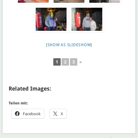
[SHOW AS SLIDESHOW]
1
2
3
►
Related Images:
Teilen mit:
Facebook
X