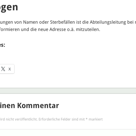
gen
ngen von Namen oder Sterbefällen ist die Abteilungsleitung bei 
formieren und die neue Adresse o.ä. mitzuteilen.
s:
X
einen Kommentar
rd nicht veröffentlicht.
Erforderliche Felder sind mit
*
markiert