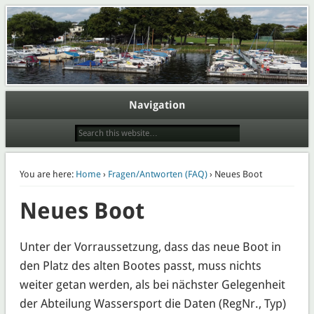
Webpräsenz der Abteilung Wassersport des Eisenbahner Sportverein Lokomotive
Potsdam e.V.
Wasserport im ESV Lok Potsdam
e.V.
Navigation
You are here:
Home
›
Fragen/Antworten (FAQ)
› Neues Boot
Neues Boot
Unter der Vorraussetzung, dass das neue Boot in
den Platz des alten Bootes passt, muss nichts
weiter getan werden, als bei nächster Gelegenheit
der Abteilung Wassersport die Daten (RegNr., Typ)