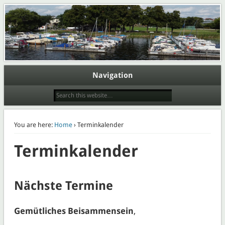
Webpräsenz der Abteilung Wassersport des Eisenbahner Sportverein Lokomotive
Potsdam e.V.
Wasserport im ESV Lok Potsdam
e.V.
Navigation
You are here:
Home
› Terminkalender
Terminkalender
Nächste Termine
Gemütliches Beisammensein
,