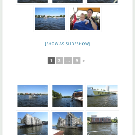
[SHOW AS SLIDESHOW]
1
2
...
9
►