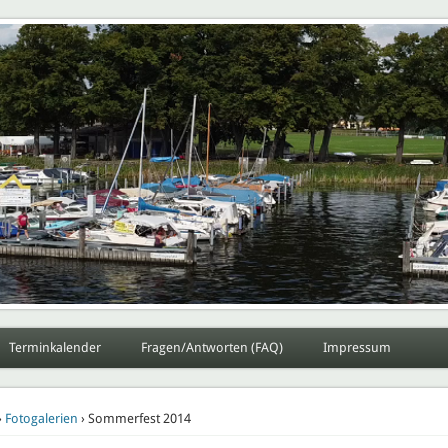
Potsdam e.V.
Sportverein Lokomotive Potsdam e.V.
Terminkalender
Fragen/Antworten (FAQ)
Impressum
›
Fotogalerien
› Sommerfest 2014