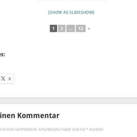
[SHOW AS SLIDESHOW]
1
2
...
12
►
s:
X
einen Kommentar
rd nicht veröffentlicht.
Erforderliche Felder sind mit
*
markiert