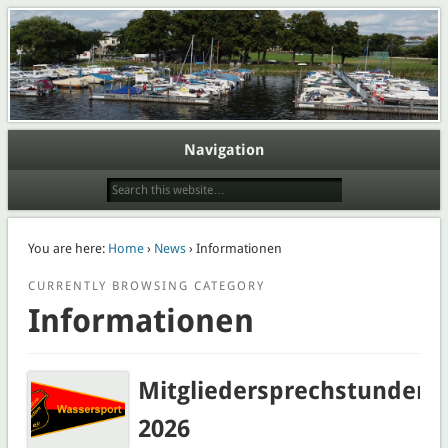
Webpräsenz der Abteilung Wassersport des Eisenbahner Sportverein Lokomotive
Potsdam e.V.
Wasserport im ESV Lok Potsdam
e.V.
Navigation
You are here:
Home
›
News
› Informationen
CURRENTLY BROWSING CATEGORY
Informationen
Mitgliedersprechstunden
2026