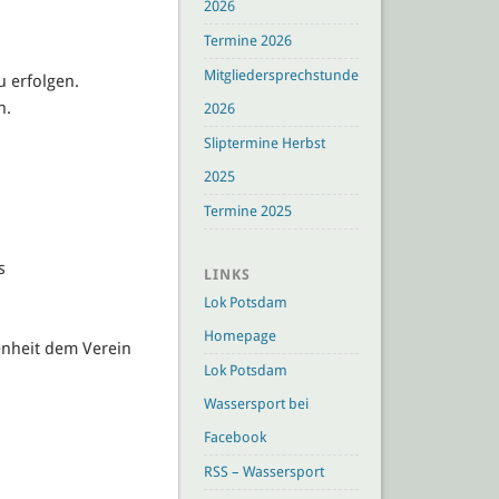
2026
Termine 2026
Mitgliedersprechstunden
u erfolgen.
n.
2026
Sliptermine Herbst
2025
Termine 2025
s
LINKS
Lok Potsdam
Homepage
genheit dem Verein
Lok Potsdam
Wassersport bei
Facebook
RSS – Wassersport