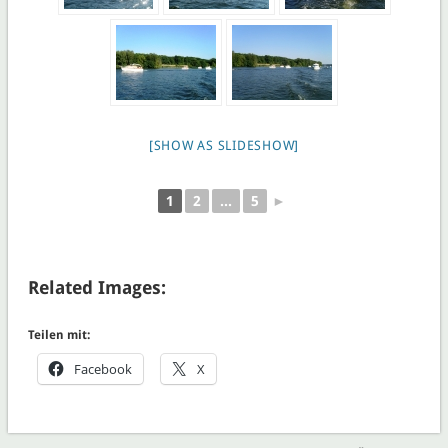
[SHOW AS SLIDESHOW]
1
2
...
5
►
Related Images:
Teilen mit:
Facebook
X