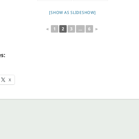
[SHOW AS SLIDESHOW]
◄
1
2
3
...
6
►
s:
X