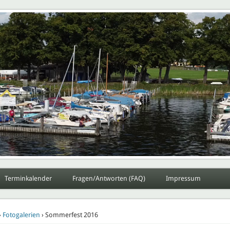
Potsdam e.V.
Sportverein Lokomotive Potsdam e.V.
Terminkalender
Fragen/Antworten (FAQ)
Impressum
›
Fotogalerien
› Sommerfest 2016