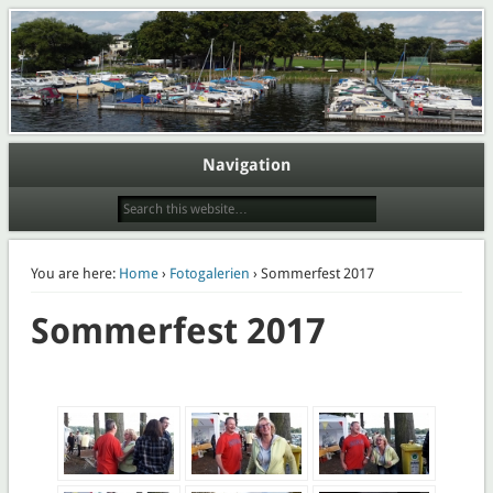
Webpräsenz der Abteilung Wassersport des Eisenbahner Sportverein Lokomotive
Potsdam e.V.
Wasserport im ESV Lok Potsdam
e.V.
Navigation
You are here:
Home
›
Fotogalerien
› Sommerfest 2017
Sommerfest 2017