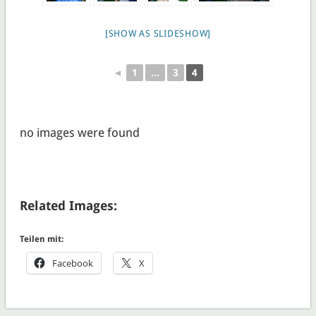
[SHOW AS SLIDESHOW]
◄
1
...
3
4
no images were found
Related Images:
Teilen mit:
Facebook
X