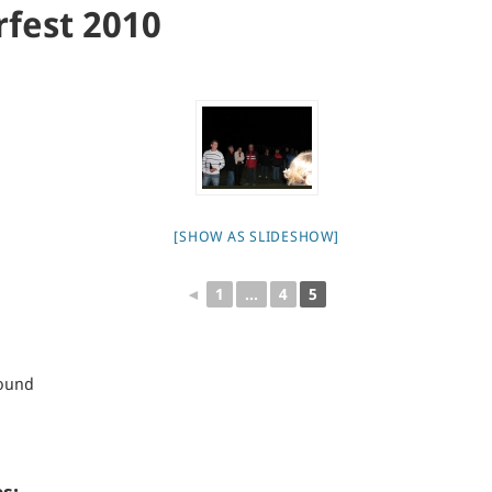
fest 2010
[SHOW AS SLIDESHOW]
◄
1
...
4
5
found