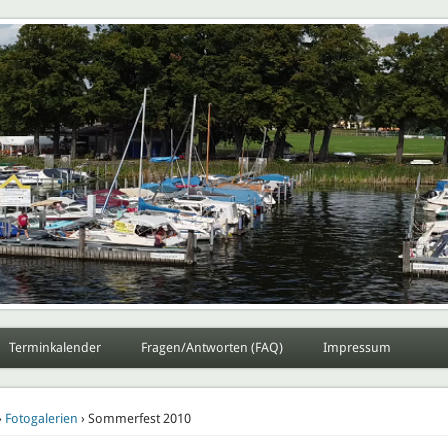
Potsdam e.V.
Sportverein Lokomotive Potsdam e.V.
Terminkalender
Fragen/Antworten (FAQ)
Impressum
›
Fotogalerien
› Sommerfest 2010