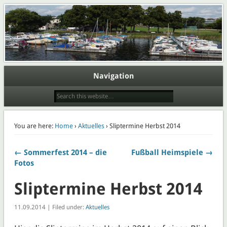
Webpräsenz der Abteilung Wassersport des Eisenbahner Sportverein Lokomotive
Potsdam e.V.
Wasserport im ESV Lok Potsdam
e.V.
Navigation
You are here:
Home
›
Aktuelles
› Sliptermine Herbst 2014
← Sommerfest 2014 – die
Fußball Heimspiele →
Fotos
Sliptermine Herbst 2014
11.09.2014 | Filed under:
Aktuelles