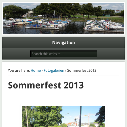
Webpräsenz der Abteilung Wassersport des Eisenbahner Sportverein Lokomotive
Potsdam e.V.
Wasserport im ESV Lok Potsdam
e.V.
Navigation
You are here:
Home
›
Fotogalerien
› Sommerfest 2013
Sommerfest 2013