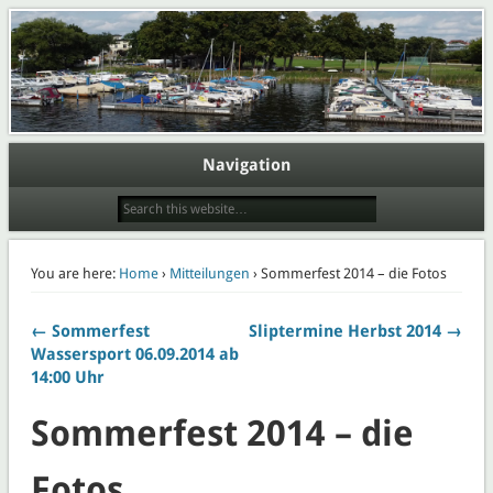
Webpräsenz der Abteilung Wassersport des Eisenbahner Sportverein Lokomotive
Potsdam e.V.
Wasserport im ESV Lok Potsdam
e.V.
Navigation
You are here:
Home
›
Mitteilungen
› Sommerfest 2014 – die Fotos
← Sommerfest
Sliptermine Herbst 2014 →
Wassersport 06.09.2014 ab
14:00 Uhr
Sommerfest 2014 – die
Fotos